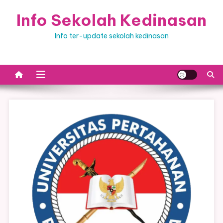
Skip
Info Sekolah Kedinasan
to
content
Info ter-update sekolah kedinasan