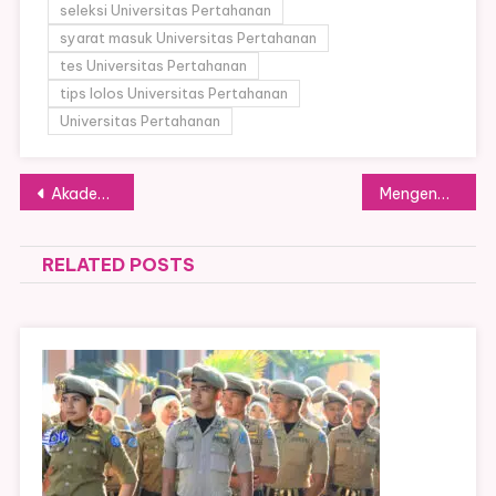
seleksi Universitas Pertahanan
syarat masuk Universitas Pertahanan
tes Universitas Pertahanan
tips lolos Universitas Pertahanan
Universitas Pertahanan
Post
Akademi Teknologi Industri Padang (ATIP), Cek Jurusan dan Pendaftaranya
Mengenal Kampus Kedinasan: Politeknik Imigrasi
navigation
RELATED POSTS