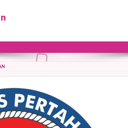
an
AN