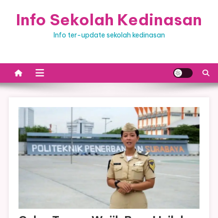
Skip
Info Sekolah Kedinasan
to
content
Info ter-update sekolah kedinasan