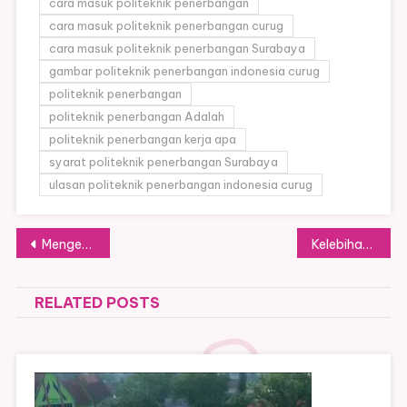
cara masuk politeknik penerbangan
cara masuk politeknik penerbangan curug
cara masuk politeknik penerbangan Surabaya
gambar politeknik penerbangan indonesia curug
politeknik penerbangan
politeknik penerbangan Adalah
politeknik penerbangan kerja apa
syarat politeknik penerbangan Surabaya
ulasan politeknik penerbangan indonesia curug
Post
Mengenal Lebih Dekat Politeknik llmu Pelayaran Makassar
Kelebihan dan Keunggulan STIS : Sekolah Tinggi Ilmu Statistika
navigation
RELATED POSTS