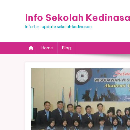
Skip
to
Info Sekolah Kedinas
content
Info ter-update sekolah kedinasan
Home
Blog