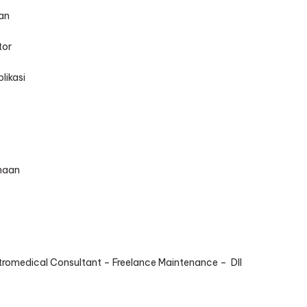
kan
tor
likasi
anaan
tromedical Consultant – Freelance Maintenance – Dll