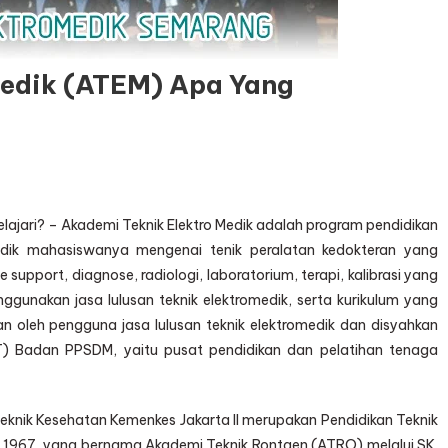
Medik (ATEM) Apa Yang
lajari? – Akademi Teknik Elektro Medik adalah program pendidikan
ik mahasiswanya mengenai tenik peralatan kedokteran yang
fe support, diagnose, radiologi, laboratorium, terapi, kalibrasi yang
unakan jasa lulusan teknik elektromedik, serta kurikulum yang
n oleh pengguna jasa lulusan teknik elektromedik dan disyahkan
T) Badan PPSDM, yaitu pusat pendidikan dan pelatihan tenaga
iteknik Kesehatan Kemenkes Jakarta II merupakan Pendidikan Teknik
hun 1967 yang bernama Akademi Teknik Rontgen (ATRO) melalui SK