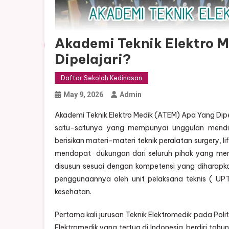
Akademi Teknik Elektro 
Dipelajari?
Daftar Sekolah Kedinasan
May 9, 2026
Admin
Akademi Teknik Elektro Medik (ATEM) Apa Yang Dipe
satu-satunya yang mempunyai unggulan mendid
berisikan materi-materi teknik peralatan surgery, li
mendapat dukungan dari seluruh pihak yang mengg
disusun sesuai dengan kompetensi yang diharapka
penggunaannya oleh unit pelaksana teknis ( UP
kesehatan.
Pertama kali jurusan Teknik Elektromedik pada Pol
Elektromedik yang tertua di Indonesia berdiri ta