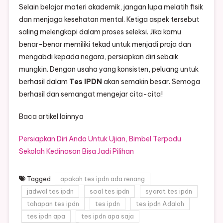
Selain belajar materi akademik, jangan lupa melatih fisik
dan menjaga kesehatan mental. Ketiga aspek tersebut
saling melengkapi dalam proses seleksi. Jika kamu
benar-benar memiliki tekad untuk menjadi praja dan
mengabdi kepada negara, persiapkan diri sebaik
mungkin. Dengan usaha yang konsisten, peluang untuk
berhasil dalam
Tes IPDN
akan semakin besar. Semoga
berhasil dan semangat mengejar cita-cita!
Baca artikel lainnya
Persiapkan Diri Anda Untuk Ujian, Bimbel Terpadu
Sekolah Kedinasan Bisa Jadi Pilihan
Tagged
apakah tes ipdn ada renang
jadwal tes ipdn
soal tes ipdn
syarat tes ipdn
tahapan tes ipdn
tes ipdn
tes ipdn Adalah
tes ipdn apa
tes ipdn apa saja