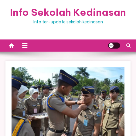
Skip
Info Sekolah Kedinasan
to
content
Info ter-update sekolah kedinasan