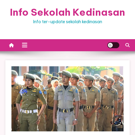
Skip
Info Sekolah Kedinasan
to
content
Info ter-update sekolah kedinasan