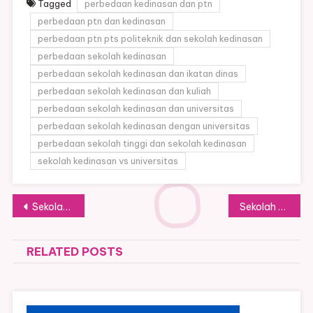
Tagged
perbedaan kedinasan dan ptn
perbedaan ptn dan kedinasan
perbedaan ptn pts politeknik dan sekolah kedinasan
perbedaan sekolah kedinasan
perbedaan sekolah kedinasan dan ikatan dinas
perbedaan sekolah kedinasan dan kuliah
perbedaan sekolah kedinasan dan universitas
perbedaan sekolah kedinasan dengan universitas
perbedaan sekolah tinggi dan sekolah kedinasan
sekolah kedinasan vs universitas
Post
Sekolah Kedinasan dengan Peminat Terbanyak
Sekolah Kedinasan dengan Sedikit Peminat
navigation
RELATED POSTS