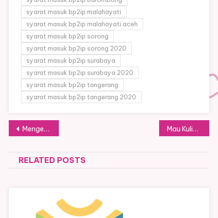
syarat masuk bp2ip malahayati
syarat masuk bp2ip malahayati aceh
syarat masuk bp2ip sorong
syarat masuk bp2ip sorong 2020
syarat masuk bp2ip surabaya
syarat masuk bp2ip surabaya 2020
syarat masuk bp2ip tangerang
syarat masuk bp2ip tangerang 2020
Post
Mengenal Lebih Dekat Politeknik Penerbangan Makassar
Mau Kuliah Gratis dan Punya Karier Jelas? Ini Dia Jadwal dan Jalur Masuk Sekolah Kedinasan Pertanian 2026
navigation
RELATED POSTS