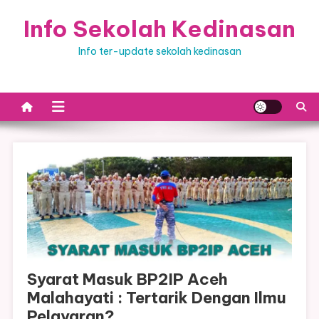
Skip
Info Sekolah Kedinasan
to
content
Info ter-update sekolah kedinasan
Syarat Masuk BP2IP Aceh
Malahayati : Tertarik Dengan Ilmu
Pelayaran?