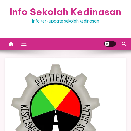
Skip
Info Sekolah Kedinasan
to
content
Info ter-update sekolah kedinasan