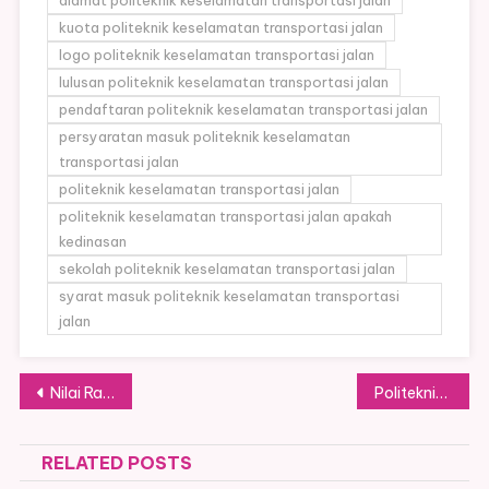
alamat politeknik keselamatan transportasi jalan
kuota politeknik keselamatan transportasi jalan
logo politeknik keselamatan transportasi jalan
lulusan politeknik keselamatan transportasi jalan
pendaftaran politeknik keselamatan transportasi jalan
persyaratan masuk politeknik keselamatan
transportasi jalan
politeknik keselamatan transportasi jalan
politeknik keselamatan transportasi jalan apakah
kedinasan
sekolah politeknik keselamatan transportasi jalan
syarat masuk politeknik keselamatan transportasi
jalan
Post
Nilai Rapor Jadi Penentu Lolos Sekolah Kedinasan 2026
Politeknik LPP Yogyakarta (PLPP) Jurusan dan Biayanya
navigation
RELATED POSTS