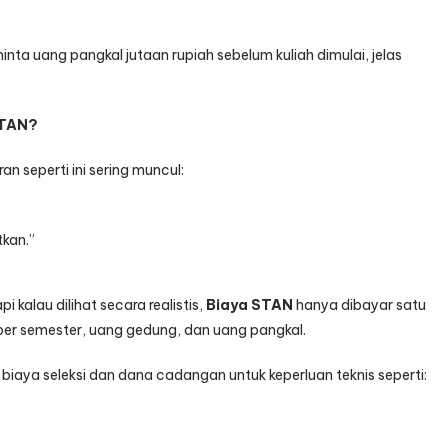
a uang pangkal jutaan rupiah sebelum kuliah dimulai, jelas
STAN?
n seperti ini sering muncul:
kan.”
i kalau dilihat secara realistis,
Biaya STAN
hanya dibayar satu
P per semester, uang gedung, dan uang pangkal.
biaya seleksi dan dana cadangan untuk keperluan teknis seperti: