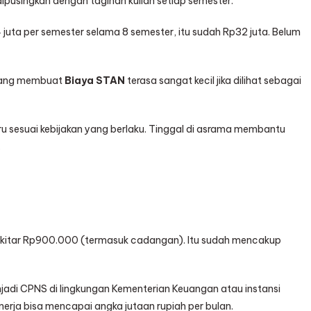
 dipusingkan dengan tagihan kuliah setiap semester.
juta per semester selama 8 semester, itu sudah Rp32 juta. Belum
i yang membuat
Biaya STAN
terasa sangat kecil jika dilihat sebagai
aru sesuai kebijakan yang berlaku. Tinggal di asrama membantu
.
 sekitar Rp900.000 (termasuk cadangan). Itu sudah mencakup
njadi CPNS di lingkungan Kementerian Keuangan atau instansi
inerja bisa mencapai angka jutaan rupiah per bulan.