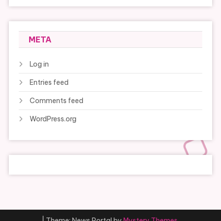
META
Log in
Entries feed
Comments feed
WordPress.org
|
Theme: News Portal by
Mystery Themes
.