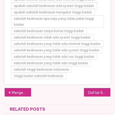
apakah sekolah kedinasan ada syarat tinggi badan
apakah sekolah kedinasan mengukur tinggi badan
sekolah kedinasan apa saja yang tidak pakai tinggi
badan
sekolah kedinasan tanpa batas tinggi badan
sekolah kedinasan tidak ada syarat tinggi badan
sekolah kedinasan yang tidak ada minimal tinggi badan
sekolah kedinasan yang tidak ada syarat tinggi badan
sekolah kedinasan yang tidak ada tes tinggi badan
sekolah kedinasan yang tidak ada tinggi badan
sekolah tinggi kedinasan indonesia
tinggi badan sekolah kedinasan
Post
Mengenal Sekolah Tinggi Meteorologi, Klimatologi, dan Geofisika (STMKG)
Daftar Sekolah Ikatan Dinas Favorit, Adakah Sekolah Incaranmu?
navigation
RELATED POSTS