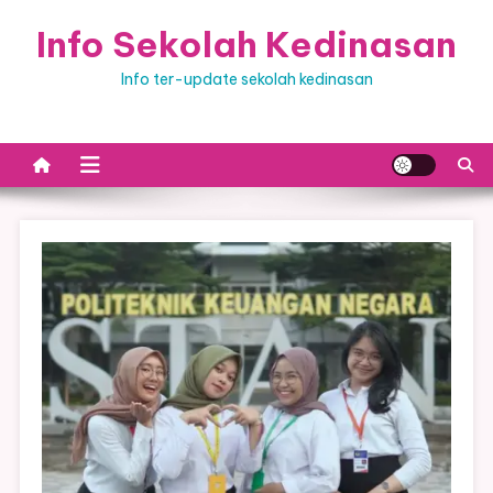
Skip
Info Sekolah Kedinasan
to
content
Info ter-update sekolah kedinasan