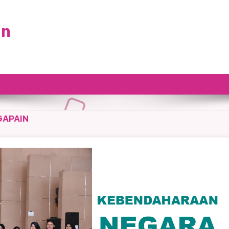
an
GAPAIN