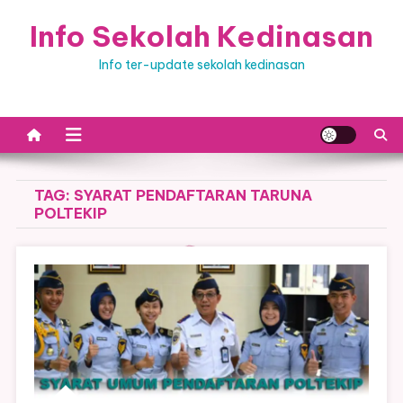
Skip
Info Sekolah Kedinasan
to
content
Info ter-update sekolah kedinasan
TAG:
SYARAT PENDAFTARAN TARUNA
POLTEKIP