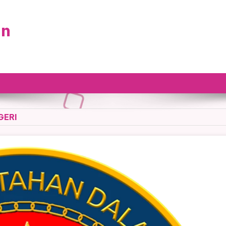
an
GERI