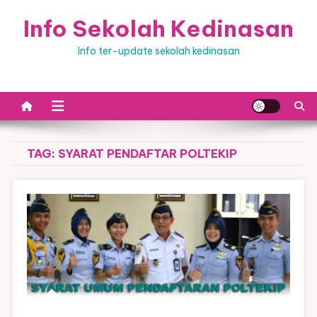
Skip
Info Sekolah Kedinasan
to
content
Info ter-update sekolah kedinasan
TAG:
SYARAT PENDAFTAR POLTEKIP