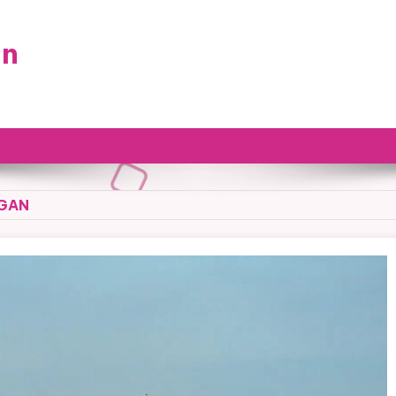
an
NGAN