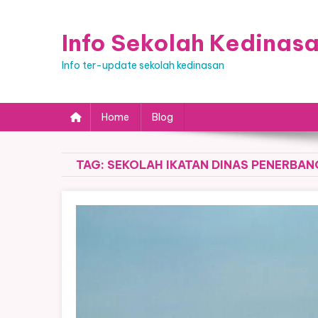
Skip
to
Info Sekolah Kedinas
content
Info ter-update sekolah kedinasan
Home
Blog
TAG:
SEKOLAH IKATAN DINAS PENERBA