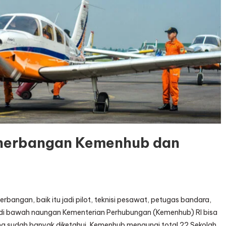
enerbangan Kemenhub dan
rbangan, baik itu jadi pilot, teknisi pesawat, petugas bandara,
an di bawah naungan Kementerian Perhubungan (Kemenhub) RI bisa
ang sudah banyak diketahui, Kemenhub menaungi total 22 Sekolah