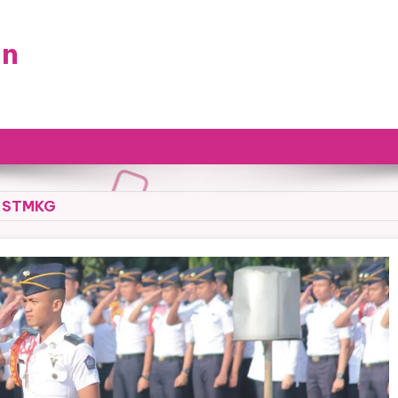
an
 STMKG