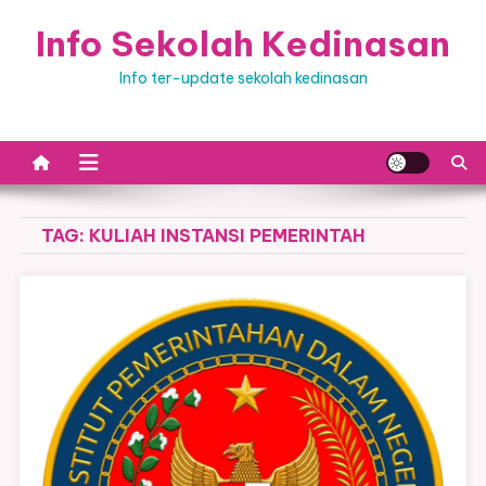
Skip
Info Sekolah Kedinasan
to
content
Info ter-update sekolah kedinasan
TAG:
KULIAH INSTANSI PEMERINTAH