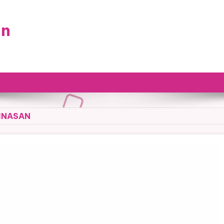
an
INASAN