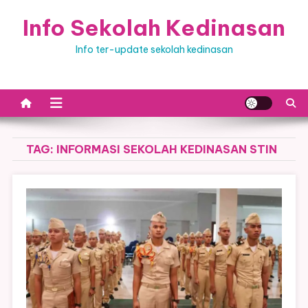
Skip
Info Sekolah Kedinasan
to
content
Info ter-update sekolah kedinasan
TAG:
INFORMASI SEKOLAH KEDINASAN STIN