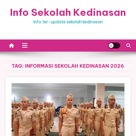
Skip
Info Sekolah Kedinasan
to
content
Info ter-update sekolah kedinasan
TAG:
INFORMASI SEKOLAH KEDINASAN 2026