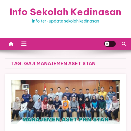
Skip
Info Sekolah Kedinasan
to
content
Info ter-update sekolah kedinasan
TAG:
GAJI MANAJEMEN ASET STAN