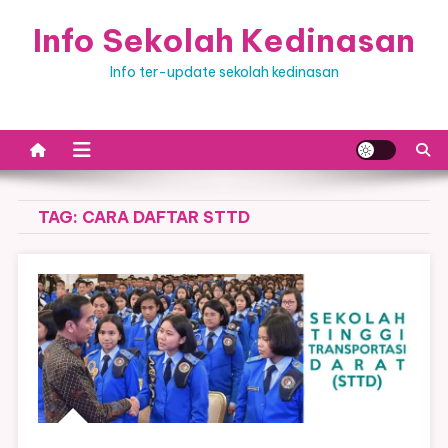
Skip
Info Sekolah Kedinasan
to
content
Info ter-update sekolah kedinasan
TAG:
CARA DAFTAR STTD