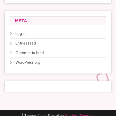
META
Log in
Entries feed
Comments feed
WordPress.org
|
Theme: News Portal by
Mystery Themes
.