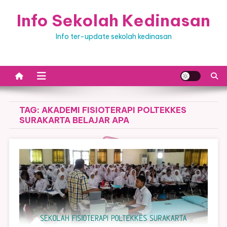
Skip
Info Sekolah Kedinasan
to
content
Info ter-update sekolah kedinasan
TAG:
AKADEMI FISIOTERAPI POLTEKKES
SURAKARTA BELAJAR APA