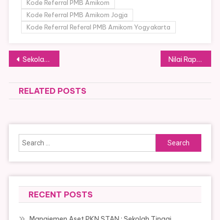
Kode Referral PMB Amikom
Kode Referral PMB Amikom Jogja
Kode Referral Referal PMB Amikom Yogyakarta
Post
Sekolah Tinggi Ilmu Statistik, Sekolah Kedinasan Ilmu Statistika, Tertarik?
Nilai Rapor Jadi Penentu Lolos Sekolah Kedinasan 2026
navigation
RELATED POSTS
Search
for:
RECENT POSTS
Manajemen Aset PKN STAN : Sekolah Tinggi