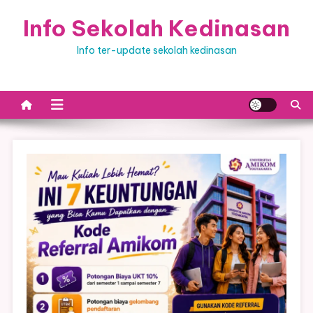
Skip
Info Sekolah Kedinasan
to
content
Info ter-update sekolah kedinasan