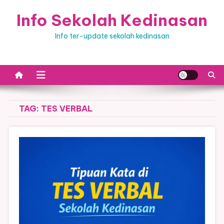
Skip
Info Sekolah Kedinasan
to
content
Info ter-update sekolah kedinasan
TAG:
TES VERBAL