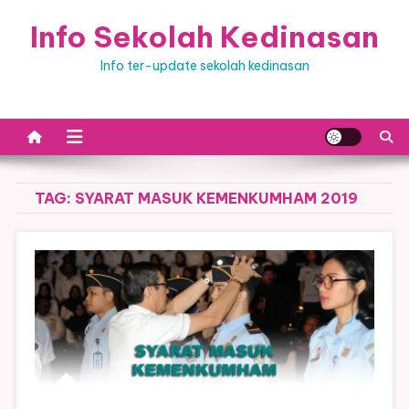
Skip
Info Sekolah Kedinasan
to
content
Info ter-update sekolah kedinasan
TAG:
SYARAT MASUK KEMENKUMHAM 2019