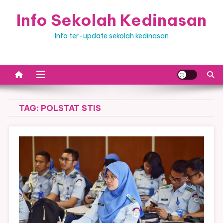
Skip
Info Sekolah Kedinasan
to
content
Info ter-update sekolah kedinasan
TAG:
POLSTAT STIS