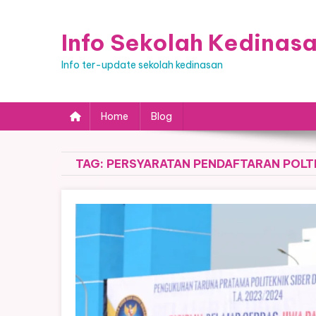
Skip
to
Info Sekolah Kedinas
content
Info ter-update sekolah kedinasan
Home
Blog
TAG:
PERSYARATAN PENDAFTARAN POLT