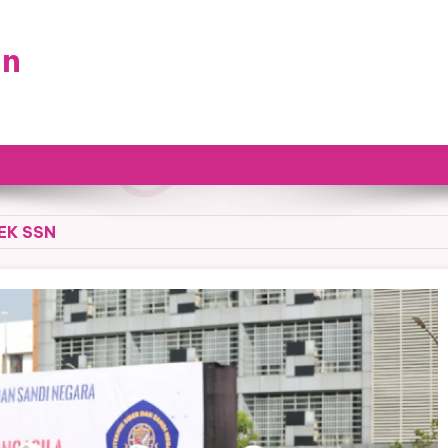
an
EK SSN