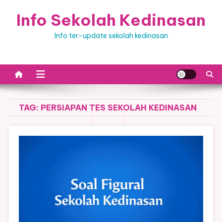
Skip
Info Sekolah Kedinasan
to
content
Info ter-update sekolah kedinasan
TAG:
PERSIAPAN TES SEKOLAH KEDINASAN