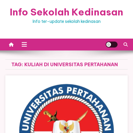
Skip
Info Sekolah Kedinasan
to
content
Info ter-update sekolah kedinasan
TAG:
KULIAH DI UNIVERSITAS PERTAHANAN