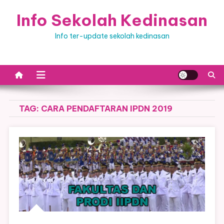
Skip
Info Sekolah Kedinasan
to
content
Info ter-update sekolah kedinasan
TAG:
CARA PENDAFTARAN IPDN 2019