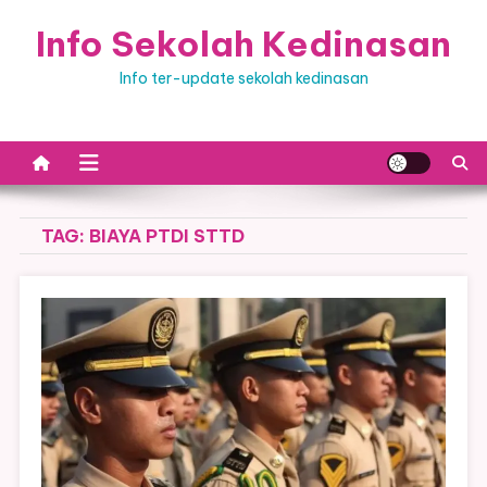
Skip
Info Sekolah Kedinasan
to
content
Info ter-update sekolah kedinasan
TAG:
BIAYA PTDI STTD