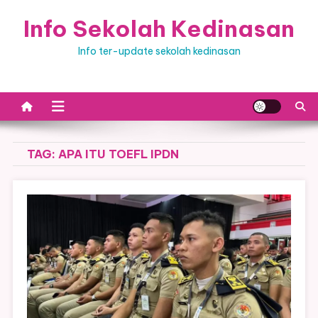
Skip
Info Sekolah Kedinasan
to
content
Info ter-update sekolah kedinasan
TAG:
APA ITU TOEFL IPDN