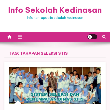
Skip
Info Sekolah Kedinasan
to
content
Info ter-update sekolah kedinasan
TAG:
TAHAPAN SELEKSI STIS