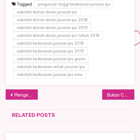
Tagged
perguruan tinggi kedinasan jurusan ips
sekolah ikatan dinas jurusan ips
sekolah ikatan dinas jurusan ips 2018
sekolah ikatan dinas jurusan ips 2019
sekolah ikatan dinas jurusan ips tahun 2018
sekolah kedinasan jurusan ips 2018
sekolah kedinasan jurusan ips 2019
sekolah kedinasan jurusan ips gratis
sekolah kedinasan untuk jurusan ips
sekolah.kedinasan jurusan ips sma
Post
Mengenal Lebih Dekat Sekolah Tinggi Hukum Militer (STHM)
Bukan Cuma Fisik Kuat! Ini Fakta Mengejutkan di Balik Ketatnya Seleksi Akademi Militer yang Bikin Banyak Peserta Tumbang
navigation
RELATED POSTS